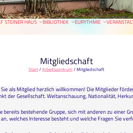
Anthroposoph
F STEINER HAUS
BIBLIOTHEK
Arbeitszentrum Berlin
EURYTHMIE
VERANSTAL
D
Mitgliedschaft
Start
Arbeitszentrum
Mitgliedschaft
Sie als Mitglied herzlich willkommen! Die Mitglieder förde
unkt der Gesellschaft. Weltanschauung, Nationalität, Herku
ne bereits bestehende Gruppe, sich mit anderen zu einer 
f an, welches Interesse besteht und welche Fragen Sie ver