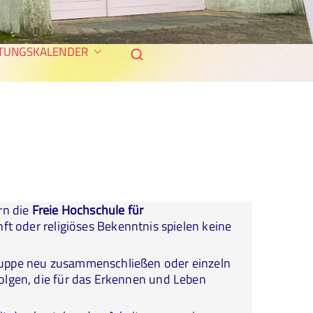
ische Gesellschaft in
TUNGSKALENDER
eutschland
rn die
Freie Hochschule für
nft oder religiöses Bekenntnis spielen keine
Gruppe neu zusammenschließen oder einzeln
folgen, die für das Erkennen und Leben