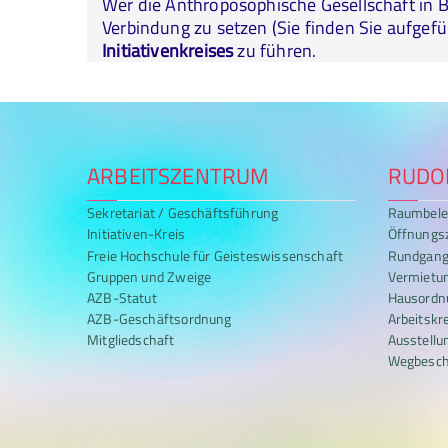
Wer die Anthroposophische Gesellschaft in B
Verbindung zu setzen (Sie finden Sie aufgef
Initiativenkreises
zu führen.
ARBEITSZENTRUM
RUDOL
Sekretariat / Geschäftsführung
Raumbele
Initiativen-Kreis
Öffnungs
Freie Hochschule für Geisteswissenschaft
Rundgan
Gruppen und Zweige
Vermietu
AZB-Statut
Hausordn
AZB-Geschäftsordnung
Arbeitskr
Mitgliedschaft
Ausstellu
Wegbesch