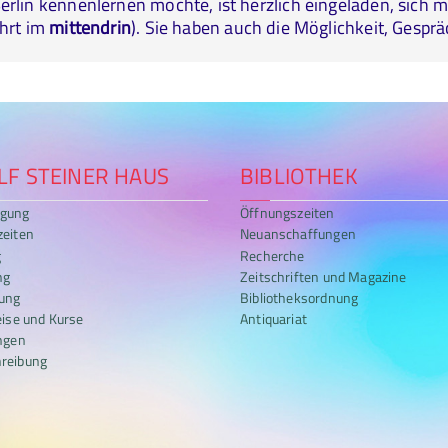
erlin kennenlernen möchte, ist herzlich eingeladen, sich 
ührt im
mittendrin
). Sie haben auch die Möglichkeit, Gespr
F STEINER HAUS
BIBLIOTHEK
gung
Öffnungszeiten
zeiten
Neuanschaffungen
g
Recherche
ng
Zeitschriften und Magazine
ung
Bibliotheksordnung
eise und Kurse
Antiquariat
ngen
reibung