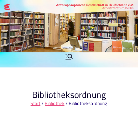
Zum
Inhalt
springen
Anthroposop
Arbeitszentrum Berlin
hische
Gesellschaft
Bibliotheksordnung
in
Start
Bibliothek
Bibliotheksordnung
Deutschland